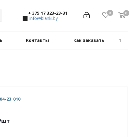
+ 375 17 323-23-31
0
0
0
info@blanki.by
ь
Контакты
Как заказать
04-23_010
/шт