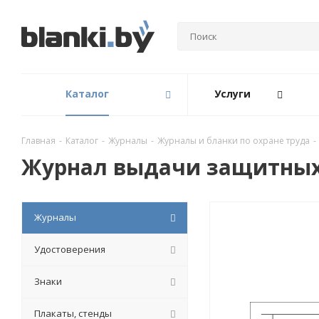
Каталог
Услуги
Главная
-
Каталог
-
Журналы
-
Журналы и бланки по охране труда
-
Журнал выдачи защитных
Журналы
Удостоверения
Знаки
Плакаты, стенды