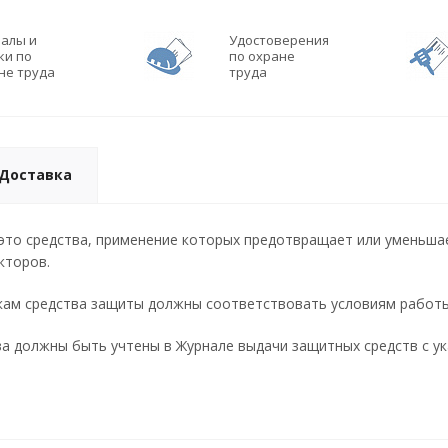
алы и
Удостоверения
ки по
по охране
не труда
труда
Доставка
это средства, применение которых предотвращает или уменьша
кторов.
ам средства защиты должны соответствовать условиям работы 
а должны быть учтены в Журнале выдачи защитных средств с ука