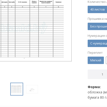
Количество 
40 листов
Прошивка н
Без проши
Нумерация 
С нумерац
Переплет
Мягкий
Форма:
обложка (м
бумага 80 г