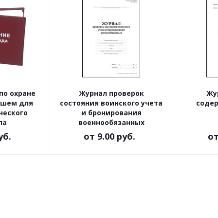
по охране
Журнал проверок
Жу
ышем для
состояния воинского учета
содер
ческого
и бронирования
ла
военнообязанных
уб.
от
9.00 руб.
о