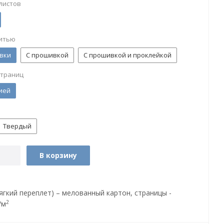
листов
итью
вки
С прошивкой
С прошивкой и проклейкой
страниц
ией
Твердый
В корзину
ягкий переплет) – мелованный картон, страницы -
2
/м