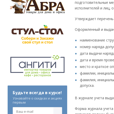
подготовительные мер
исполнителей и лиц, 
Утверждает перечень 
Оформленный и выданн
наименование стру
номер наряда-допу
дата выдачи наряда
дата и время пров
место и краткое оп
фамилии, инициалы 
фамилия, инициалы
допуска.
Будьте всегда в курсе!
В журнале учета выда
Узнавайте о скидках и акциях
первым
Форма журнала учета 