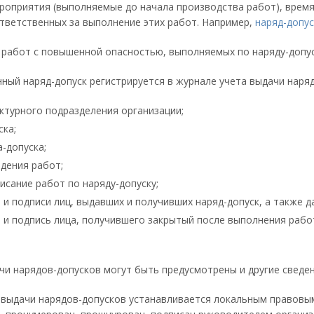
оприятия (выполняемые до начала производства работ), время 
ответственных за выполнение этих работ. Например,
наряд-допус
работ с повышенной опасностью, выполняемых по наряду-допус
ый наряд-допуск регистрируется в журнале учета выдачи наряд
ктурного подразделения организации;
ска;
-допуска;
едения работ;
исание работ по наряду-допуску;
и подписи лиц, выдавших и получивших наряд-допуск, а также д
 и подпись лица, получившего закрытый после выполнения работ
чи нарядов-допусков могут быть предусмотрены и другие сведен
выдачи нарядов-допусков устанавливается локальным правовым