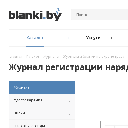
Каталог
Услуги
Главная
-
Каталог
-
Журналы
-
Журналы и бланки по охране труда
-
Журнал регистрации наря
Журналы
Удостоверения
Знаки
Плакаты, стенды