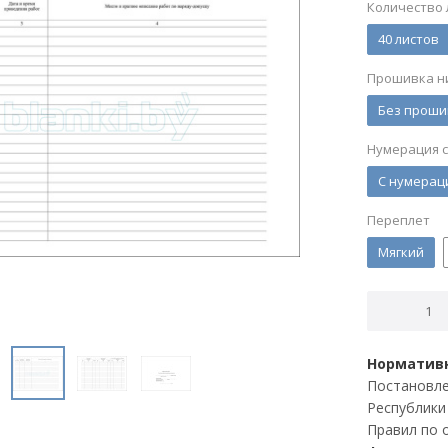
Количество 
40 листов
Прошивка н
Без проши
Нумерация 
С нумерац
Переплет
Мягкий
Нормативн
Постановле
Республики 
Правил по 