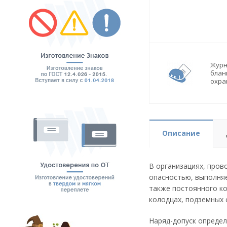
Журн
блан
охра
Описание
В организациях, пров
опасностью, выполняе
также постоянного ко
колодцах, подземных 
Наряд-допуск определ