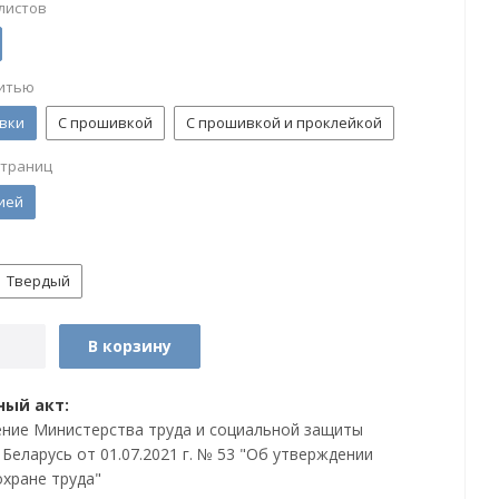
листов
итью
вки
С прошивкой
С прошивкой и проклейкой
страниц
ией
Твердый
В корзину
ый акт:
ние Министерства труда и социальной защиты
Беларусь от 01.07.2021 г. № 53 "Об утверждении
охране труда"