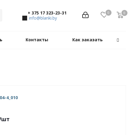
+ 375 17 323-23-31
0
0
0
info@blanki.by
ь
Контакты
Как заказать
04-4_010
/шт