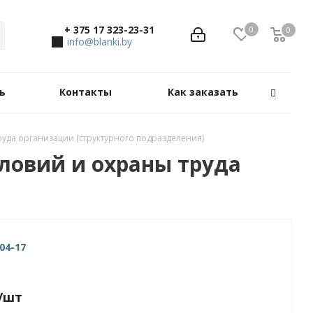
+ 375 17 323-23-31
0
0
0
info@blanki.by
ь
Контакты
Как заказать
руда организации (структурного подразделения)
словий и охраны труда
04-17
/шт