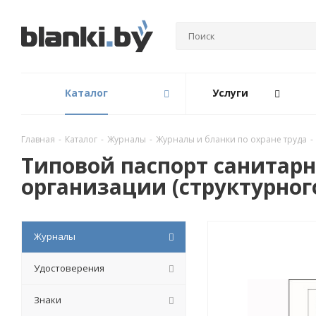
Каталог
Услуги
Главная
-
Каталог
-
Журналы
-
Журналы и бланки по охране труда
-
Типовой паспорт санитарн
организации (структурног
Журналы
Удостоверения
Знаки