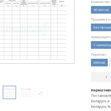
Количество 
40 листов
Прошивка н
Без проши
Нумерация 
С нумерац
Переплет
Мягкий
Нормативн
Постановле
Беларусь и
Беларусь №1