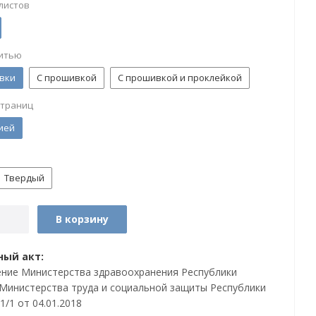
листов
итью
вки
С прошивкой
С прошивкой и проклейкой
страниц
ией
Твердый
В корзину
ый акт:
ние Министерства здравоохранения Республики
 Министерства труда и социальной защиты Республики
/1 от 04.01.2018