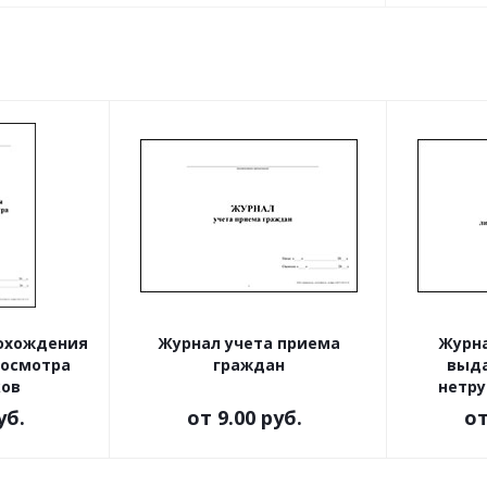
рохождения
Журнал учета приема
Журна
 осмотра
граждан
выда
ков
нетру
уб.
от
9.00 руб.
о