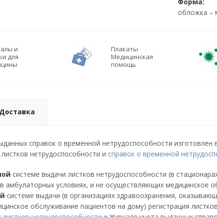
Форма:
обложка – 
алы и
Плакаты
ки для
Медицинская
ицины
помощь
Доставка
ыданных справок о временной нетрудоспособности изготовлен в
 листков нетрудоспособности и
справок о временной нетрудос
ной
системе выдачи листков нетрудоспособности (в стационара
 амбулаторных условиях, и не осуществляющих медицинское об
ой
системе выдачи (в организациях здравоохранения, оказываю
цинское обслуживание пациентов на дому) регистрация листков
х листков нетрудоспособности
и Журнале учета выданных справо