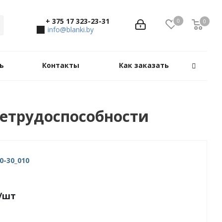
+ 375 17 323-23-31
0
0
0
info@blanki.by
ь
Контакты
Как заказать
етрудоспособности
0-30_010
/шт