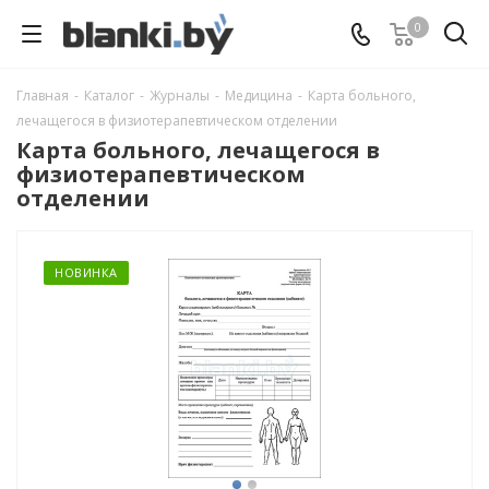
0
Главная
-
Каталог
-
Журналы
-
Медицина
-
Карта больного,
лечащегося в физиотерапевтическом отделении
Карта больного, лечащегося в
физиотерапевтическом
отделении
НОВИНКА