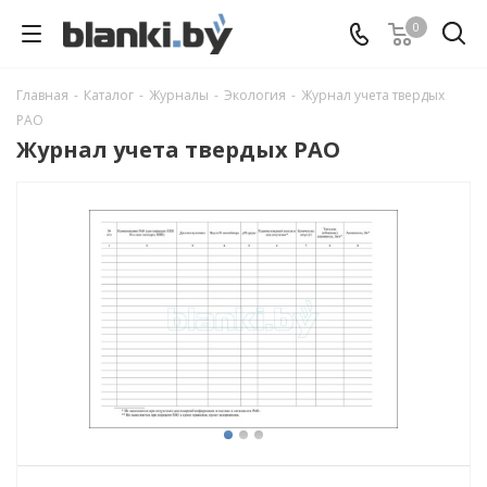
0
Главная
-
Каталог
-
Журналы
-
Экология
-
Журнал учета твердых
РАО
Журнал учета твердых РАО