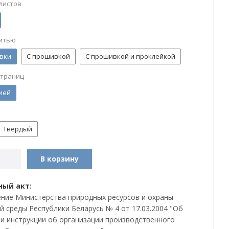
листов
итью
вки
С прошивкой
С прошивкой и проклейкой
страниц
ией
Твердый
В корзину
ый акт:
ние Министерства природных ресурсов и охраны
 среды Республики Беларусь № 4 от 17.03.2004 "Об
и инструкции об организации производственного