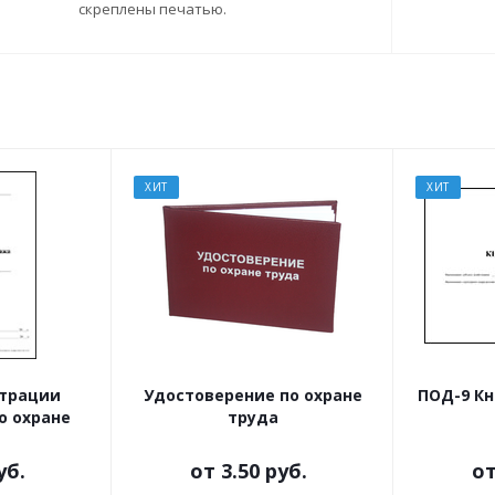
скреплены печатью.
ХИТ
ХИТ
страции
Удостоверение по охране
ПОД-9 Кн
о охране
труда
уб.
от
3.50 руб.
о