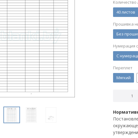
Количество 
40 листов
Прошивка н
Без проши
Нумерация 
С нумерац
Переплет
Мягкий
Нормативн
Постановле
окружающей
утверждени