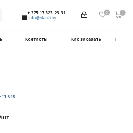
+ 375 17 323-23-31
0
0
0
info@blanki.by
ь
Контакты
Как заказать
-11_010
/шт