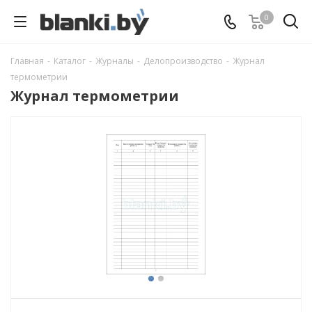
0
Главная
-
Каталог
-
Журналы
-
Делопроизводство
-
Журнал
термометрии
Журнал термометрии