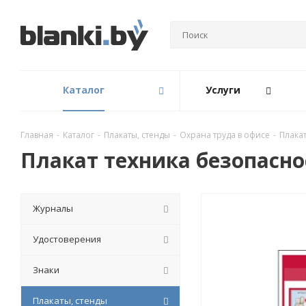
Каталог
Услуги
Главная
-
Каталог
-
Плакаты, стенды
-
Охрана труда в офисе
-
Плака
Плакат техника безопасно
Журналы
Удостоверения
Знаки
Плакаты, стенды