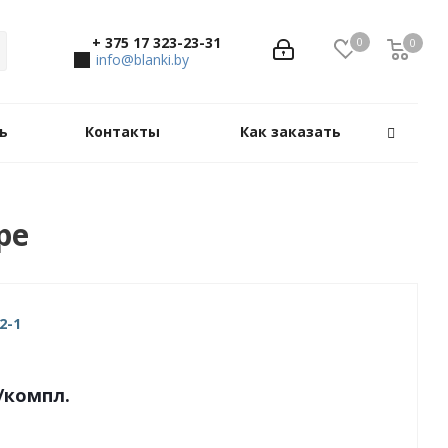
+ 375 17 323-23-31
0
0
0
info@blanki.by
ь
Контакты
Как заказать
ре
2-1
/компл.