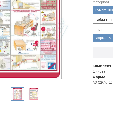
Материал
Бумага 300
Табличка н
Размер
Формат А3
Комплект:
2 листа
Форма:
А3 (297х420