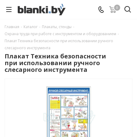
0
Главная
-
Каталог
-
Плакаты, стенды
-
Охрана труда при работе с инструментом и оборудованием
-
Плакат Техника безопасности при использовании ручного
слесарного инструмента
Плакат Техника безопасности
при использовании ручного
слесарного инструмента