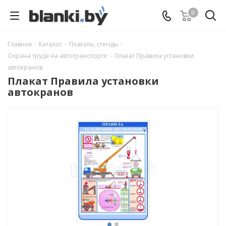
0
Главная
-
Каталог
-
Плакаты, стенды
-
Охрана труда на автотранспорте
-
Плакат Правила установки
автокранов
Плакат Правила установки
автокранов