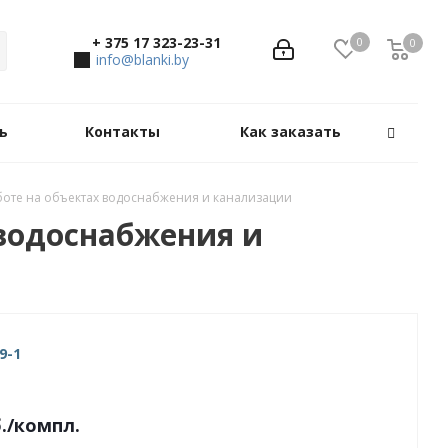
+ 375 17 323-23-31
0
0
0
info@blanki.by
ь
Контакты
Как заказать
боте на объектах водоснабжения и канализации
 водоснабжения и
9-1
.
/компл.