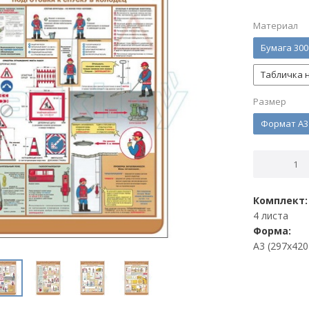
Материал
Бумага 300
Табличка н
Размер
Формат А3
Комплект:
4 листа
Форма:
А3 (297х420