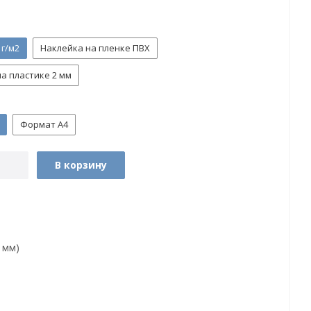
 г/м2
Наклейка на пленке ПВХ
а пластике 2 мм
Формат А4
В корзину
 мм)