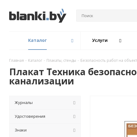
Каталог
Услуги
Главная
-
Каталог
-
Плакаты, стенды
-
Безопасность работ на объек
Плакат Техника безопасно
канализации
Журналы
Удостоверения
Знаки