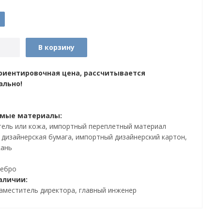
В корзину
риентировочная цена, рассчитывается
ально!
емые материалы:
ель или кожа, импортный переплетный материал
дизайнерская бумага, импортный дизайнерский картон,
кань
ребро
аличии:
заместитель директора, главный инженер