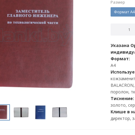
Размер
Формат А4
Указана О
индивиду
Формат:
А4
Использу
кожзаменит
BALACRON, 
поролон, т
Тиснение:
золото, се
Клише в н
директор, 