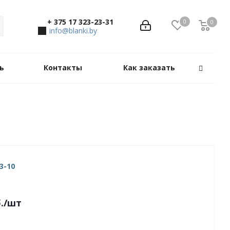
+ 375 17 323-23-31
0
0
0
info@blanki.by
ь
Контакты
Как заказать
3-10
.
/шт