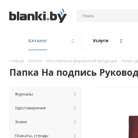
Каталог
Услуги
Главная
-
Каталог
-
Изготовление фирменной продукции
-
Папки а
Папка На подпись Руково
Журналы
Удостоверения
Знаки
Плакаты, стенды