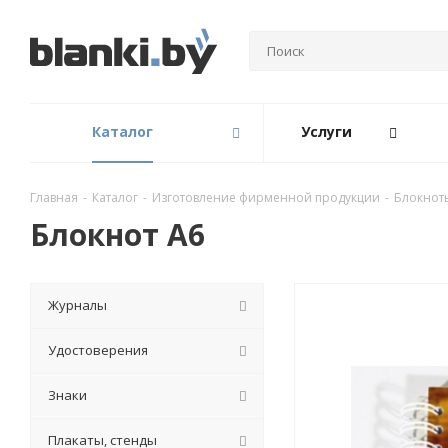
Каталог
Услуги
Главная
-
Каталог
-
Изготовление фирменной продукции
-
Блокнот
Блокнот А6
Журналы
Удостоверения
Знаки
Плакаты, стенды