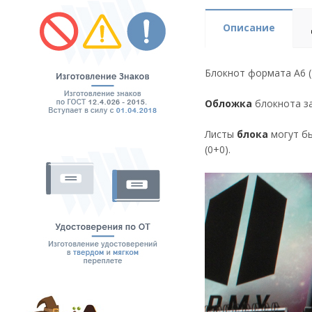
Описание
Блокнот формата А6 (
Обложка
блокнота з
Листы
б
лока
могут бы
(0+0).