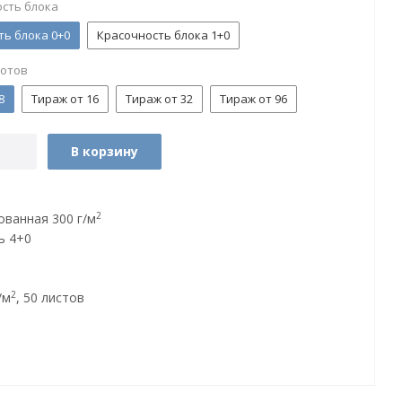
сть блока
ть блока 0+0
Красочность блока 1+0
нотов
8
Тираж от 16
Тираж от 32
Тираж от 96
В корзину
2
ованная 300 г/м
ь 4+0
2
/м
, 50 листов