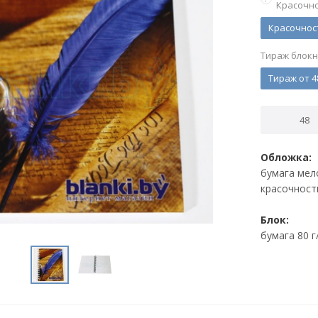
Красочно
Красочнос
Тираж блок
Тираж от 4
Обложка:
бумага мел
красочност
Блок:
бумага 80 г