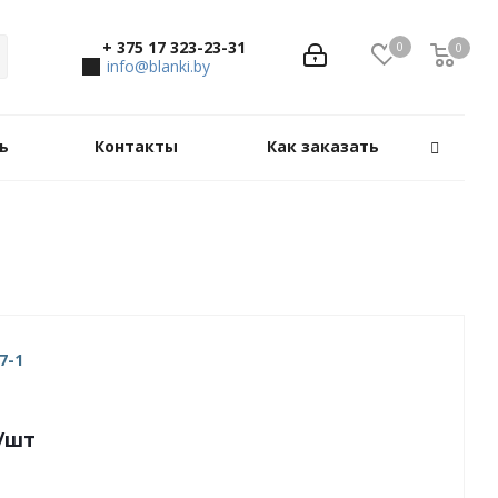
+ 375 17 323-23-31
0
0
0
info@blanki.by
ь
Контакты
Как заказать
7-1
/шт