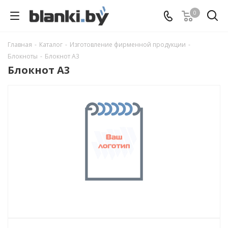
0
Главная
-
Каталог
-
Изготовление фирменной продукции
-
Блокноты
-
Блокнот А3
Блокнот А3