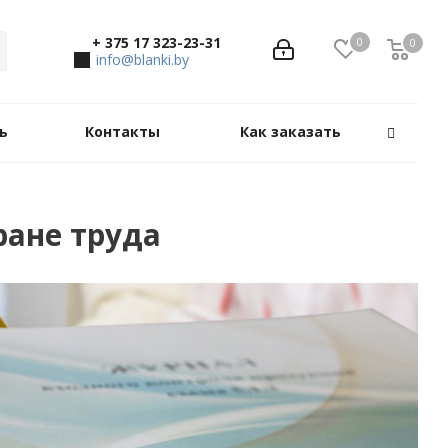
+ 375 17 323-23-31
0
0
0
info@blanki.by
ь
Контакты
Как заказать
ране труда